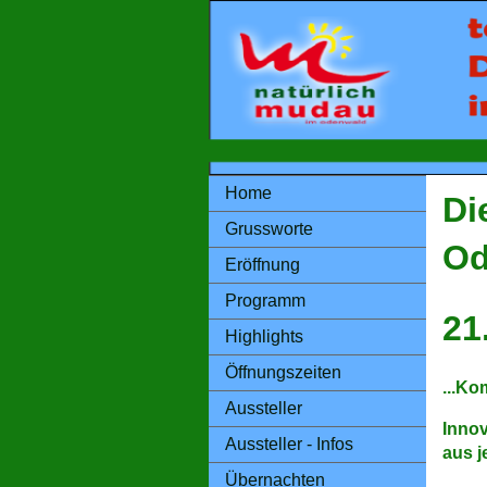
Home
Di
Grussworte
Od
Eröffnung
Programm
21
Highlights
Öffnungszeiten
...Ko
Aussteller
Inno
Aussteller - Infos
aus j
Übernachten